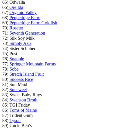
65) Odwalla
66)
Ore Ida
67)
Organic Valley
68)
Pepperidge Farm
69)
Pepperidge Farm Goldfish
70)
Rosetto
71)
Seventh Generation
72) Silk Soy Milk
73)
Simply Asia
74) Sister Schubert
75) Post
76)
Snapple
77)
Springer Mountain Farms
78)
Sobe
79)
Stretch Island Fruit
80)
Success Rice
81) Sun Maid
82)
Sunsweet
83) Sweet Baby Rays
84)
Swanson Broth
85) TGI Friday
86)
Toms of Maine
87) Trident Gum
88)
Tyson
89) Uncle Ben’s