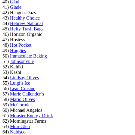
40)
Glad
41)
Glade
42) Haagen-Dazs
43)
Healthy Choice
44)
Hebrew National
45)
Hefty Trash Bags
46) Horizon Organic
47) Hostess
48)
Hot Pocket
49)
Huggies
50)
Immaculate Baking
51)
Johnsonville
52) Kahiki
53) Kashi
54)
Lindsay Olives
55)
Luigi’s Ice
56)
Lean Cuisine
57)
Marie Callender’s
58)
Mario Olives
59)
McCormick
60) Michael Angelos
61)
Monster Energy Drink
62) Morningstar Farms
63)
Muir Glen
64)
Nabisco