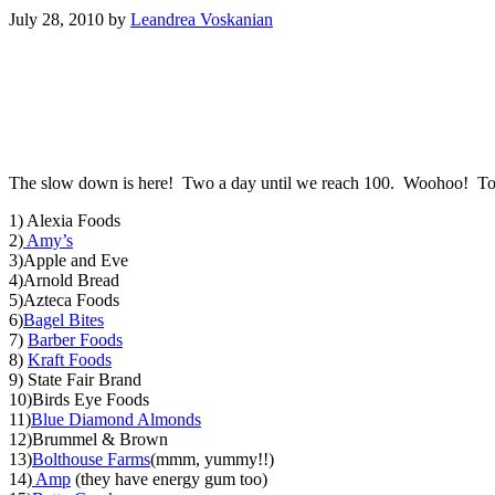
July 28, 2010
by
Leandrea Voskanian
The slow down is here! Two a day until we reach 100. Woohoo! Tod
1) Alexia Foods
2)
Amy’s
3)Apple and Eve
4)Arnold Bread
5)Azteca Foods
6)
Bagel Bites
7)
Barber Foods
8)
Kraft Foods
9) State Fair Brand
10)Birds Eye Foods
11)
Blue Diamond Almonds
12)Brummel & Brown
13)
Bolthouse Farms
(mmm, yummy!!)
14)
Amp
(they have energy gum too)