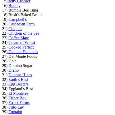
15)
Betty Crocker
16)
Buddig
17) Bumble Bee Tuna
18) Bush’s Baked Beans
19)
Campbell’s
20)
Cascadian Farm
21)
Chiquita
22)
Chicken of the Sea
23)
Coffee Mate
24)
Cream of Wheat
25)
Cooked Perfect
26)
Dannon Danimals
27) Del Monte Foods
28) Dole
29) Domino Sugar
30)
Drano
31)
Duncan Hines
32)
Earth’s Best
33)
Egg Beaters
34) Eggland’s Best
35)
El Monterey
36)
Fisher Boy
37)
Foster Farms
38)
Frito-Lay
39)
Fruitabu